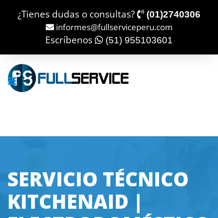
¿Tienes dudas o consultas?
(01)2740306
informes@fullserviceperu.com
Escríbenos
(51) 955103601
SERVICIO TÉCNICO
KITCHENAID |